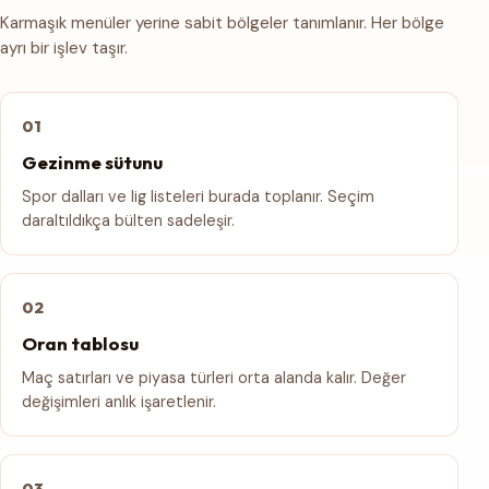
Karmaşık menüler yerine sabit bölgeler tanımlanır. Her bölge
ayrı bir işlev taşır.
01
Gezinme sütunu
Spor dalları ve lig listeleri burada toplanır. Seçim
daraltıldıkça bülten sadeleşir.
02
Oran tablosu
Maç satırları ve piyasa türleri orta alanda kalır. Değer
değişimleri anlık işaretlenir.
03