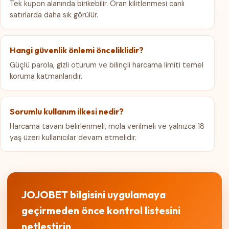
Tek kupon alanında birikebilir. Oran kilitlenmesi canlı
satırlarda daha sık görülür.
Hangi güvenlik önlemi önceliklidir?
Güçlü parola, gizli oturum ve bilinçli harcama limiti temel
koruma katmanlarıdır.
Sorumlu kullanım ilkesi nedir?
Harcama tavanı belirlenmeli, mola verilmeli ve yalnızca 18
yaş üzeri kullanıcılar devam etmelidir.
JOJOBET bilgisini uygulamaya
geçirmeden önce kontrol listesini
netleştirin