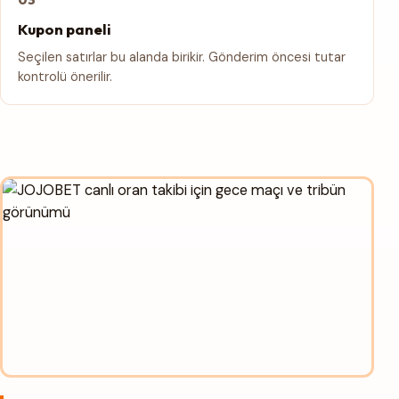
Kupon paneli
Seçilen satırlar bu alanda birikir. Gönderim öncesi tutar
kontrolü önerilir.