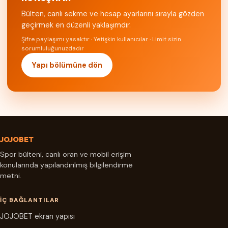
Bülten, canlı sekme ve hesap ayarlarını sırayla gözden
geçirmek en düzenli yaklaşımdır.
Şifre paylaşımı yasaktır · Yetişkin kullanıcılar · Limit sizin
sorumluluğunuzdadır
Yapı bölümüne dön
JOJOBET
Spor bülteni, canlı oran ve mobil erişim
konularında yapılandırılmış bilgilendirme
metni.
İÇ BAĞLANTILAR
JOJOBET ekran yapısı