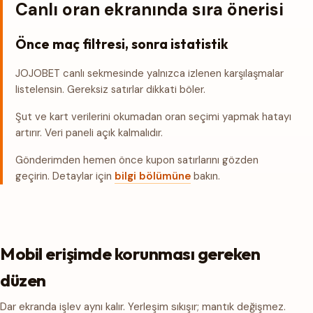
Canlı oran ekranında sıra önerisi
Önce maç filtresi, sonra istatistik
JOJOBET canlı sekmesinde yalnızca izlenen karşılaşmalar
listelensin. Gereksiz satırlar dikkati böler.
Şut ve kart verilerini okumadan oran seçimi yapmak hatayı
artırır. Veri paneli açık kalmalıdır.
Gönderimden hemen önce kupon satırlarını gözden
geçirin. Detaylar için
bilgi bölümüne
bakın.
Mobil erişimde korunması gereken
düzen
Dar ekranda işlev aynı kalır. Yerleşim sıkışır; mantık değişmez.