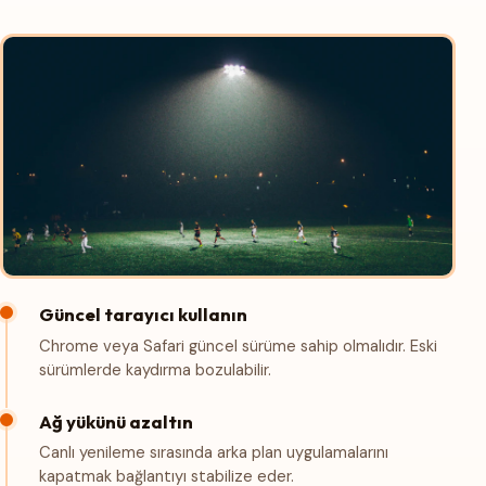
Güncel tarayıcı kullanın
Chrome veya Safari güncel sürüme sahip olmalıdır. Eski
sürümlerde kaydırma bozulabilir.
Ağ yükünü azaltın
Canlı yenileme sırasında arka plan uygulamalarını
kapatmak bağlantıyı stabilize eder.