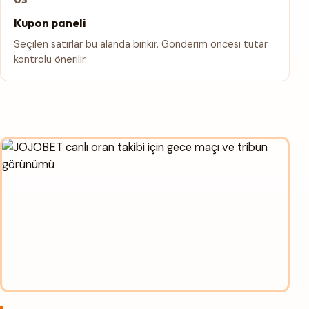
Kupon paneli
Seçilen satırlar bu alanda birikir. Gönderim öncesi tutar
kontrolü önerilir.