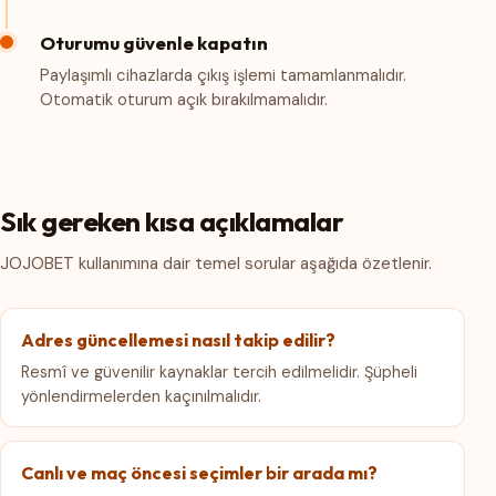
Oturumu güvenle kapatın
Paylaşımlı cihazlarda çıkış işlemi tamamlanmalıdır.
Otomatik oturum açık bırakılmamalıdır.
Sık gereken kısa açıklamalar
JOJOBET kullanımına dair temel sorular aşağıda özetlenir.
Adres güncellemesi nasıl takip edilir?
Resmî ve güvenilir kaynaklar tercih edilmelidir. Şüpheli
yönlendirmelerden kaçınılmalıdır.
Canlı ve maç öncesi seçimler bir arada mı?