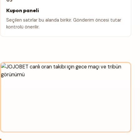
Kupon paneli
Seçilen satırlar bu alanda birikir. Gönderim öncesi tutar
kontrolü önerilir.