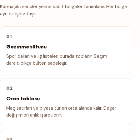
Karmaşık menüler yerine sabit bölgeler tanımlanır. Her bölge
ayrı bir işlev taşır.
01
Gezinme sütunu
Spor dalları ve lig listeleri burada toplanır. Seçim
daraltıldıkça bülten sadeleşir.
02
Oran tablosu
Maç satırları ve piyasa türleri orta alanda kalır. Değer
değişimleri anlık işaretlenir.
03