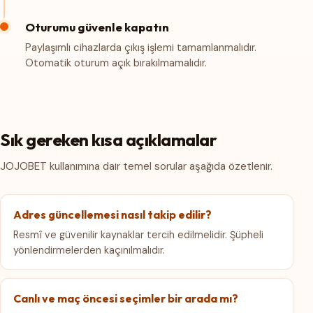
Oturumu güvenle kapatın
Paylaşımlı cihazlarda çıkış işlemi tamamlanmalıdır.
Otomatik oturum açık bırakılmamalıdır.
Sık gereken kısa açıklamalar
JOJOBET kullanımına dair temel sorular aşağıda özetlenir.
Adres güncellemesi nasıl takip edilir?
Resmî ve güvenilir kaynaklar tercih edilmelidir. Şüpheli
yönlendirmelerden kaçınılmalıdır.
Canlı ve maç öncesi seçimler bir arada mı?