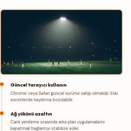
Güncel tarayıcı kullanın
Chrome veya Safari güncel sürüme sahip olmalıdır. Eski
sürümlerde kaydırma bozulabilir.
Ağ yükünü azaltın
Canlı yenileme sırasında arka plan uygulamalarını
kapatmak bağlantıyı stabilize eder.