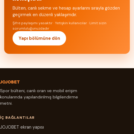
Bülten, canlı sekme ve hesap ayarlarını sırayla gözden
geçirmek en düzenli yaklaşımdır.
Şifre paylaşımı yasaktır · Yetişkin kullanıcılar · Limit sizin
sorumluluğunuzdadır
Yapı bölümüne dön
JOJOBET
Spor bülteni, canlı oran ve mobil erişim
konularında yapılandırılmış bilgilendirme
metni.
İÇ BAĞLANTILAR
JOJOBET ekran yapısı