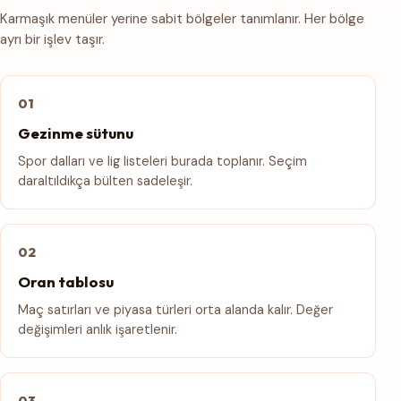
Karmaşık menüler yerine sabit bölgeler tanımlanır. Her bölge
ayrı bir işlev taşır.
01
Gezinme sütunu
Spor dalları ve lig listeleri burada toplanır. Seçim
daraltıldıkça bülten sadeleşir.
02
Oran tablosu
Maç satırları ve piyasa türleri orta alanda kalır. Değer
değişimleri anlık işaretlenir.
03