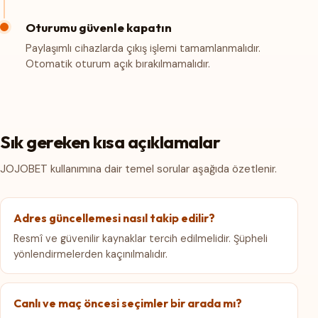
Oturumu güvenle kapatın
Paylaşımlı cihazlarda çıkış işlemi tamamlanmalıdır.
Otomatik oturum açık bırakılmamalıdır.
Sık gereken kısa açıklamalar
JOJOBET kullanımına dair temel sorular aşağıda özetlenir.
Adres güncellemesi nasıl takip edilir?
Resmî ve güvenilir kaynaklar tercih edilmelidir. Şüpheli
yönlendirmelerden kaçınılmalıdır.
Canlı ve maç öncesi seçimler bir arada mı?