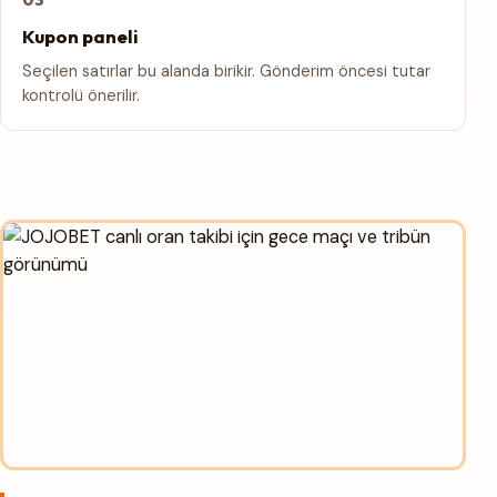
Kupon paneli
Seçilen satırlar bu alanda birikir. Gönderim öncesi tutar
kontrolü önerilir.