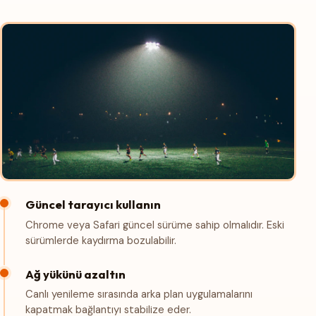
Güncel tarayıcı kullanın
Chrome veya Safari güncel sürüme sahip olmalıdır. Eski
sürümlerde kaydırma bozulabilir.
Ağ yükünü azaltın
Canlı yenileme sırasında arka plan uygulamalarını
kapatmak bağlantıyı stabilize eder.