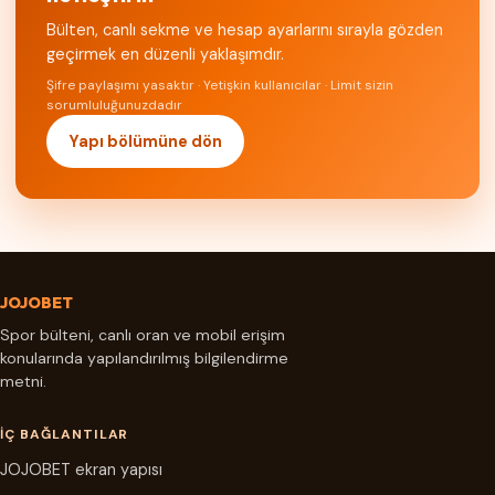
Bülten, canlı sekme ve hesap ayarlarını sırayla gözden
geçirmek en düzenli yaklaşımdır.
Şifre paylaşımı yasaktır · Yetişkin kullanıcılar · Limit sizin
sorumluluğunuzdadır
Yapı bölümüne dön
JOJOBET
Spor bülteni, canlı oran ve mobil erişim
konularında yapılandırılmış bilgilendirme
metni.
İÇ BAĞLANTILAR
JOJOBET ekran yapısı