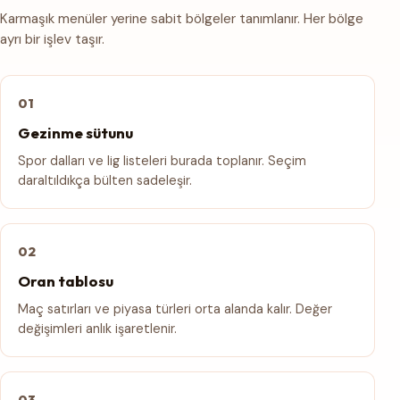
Karmaşık menüler yerine sabit bölgeler tanımlanır. Her bölge
ayrı bir işlev taşır.
01
Gezinme sütunu
Spor dalları ve lig listeleri burada toplanır. Seçim
daraltıldıkça bülten sadeleşir.
02
Oran tablosu
Maç satırları ve piyasa türleri orta alanda kalır. Değer
değişimleri anlık işaretlenir.
03