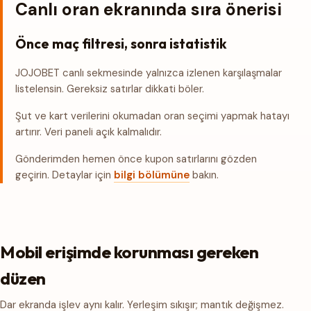
Canlı oran ekranında sıra önerisi
Önce maç filtresi, sonra istatistik
JOJOBET canlı sekmesinde yalnızca izlenen karşılaşmalar
listelensin. Gereksiz satırlar dikkati böler.
Şut ve kart verilerini okumadan oran seçimi yapmak hatayı
artırır. Veri paneli açık kalmalıdır.
Gönderimden hemen önce kupon satırlarını gözden
geçirin. Detaylar için
bilgi bölümüne
bakın.
Mobil erişimde korunması gereken
düzen
Dar ekranda işlev aynı kalır. Yerleşim sıkışır; mantık değişmez.