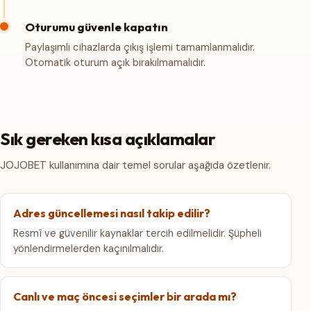
Oturumu güvenle kapatın
Paylaşımlı cihazlarda çıkış işlemi tamamlanmalıdır.
Otomatik oturum açık bırakılmamalıdır.
Sık gereken kısa açıklamalar
JOJOBET kullanımına dair temel sorular aşağıda özetlenir.
Adres güncellemesi nasıl takip edilir?
Resmî ve güvenilir kaynaklar tercih edilmelidir. Şüpheli
yönlendirmelerden kaçınılmalıdır.
Canlı ve maç öncesi seçimler bir arada mı?